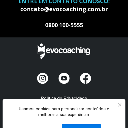
ENTRE EM CONTATO CONOSCO:
contato@evocoaching.com.br
0800 100-5555
Política de Privacidade
Usamos cookies para personalizar conteúdos e
melhorar a sua experiência.
Termos de Uso