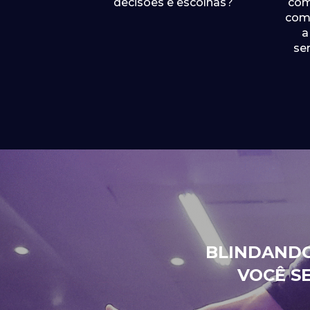
decisões e escolhas?
com
com 
a
se
BLINDANDO
VOCÊ SE