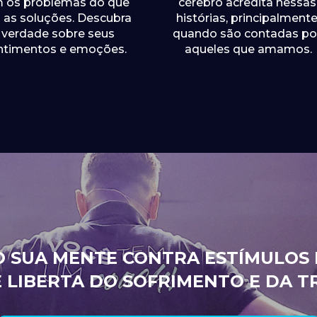
 os problemas do que 
cérebro acredita nessas 
as soluções. Descubra 
histórias, principalmente
 verdade sobre seus 
quando são contadas por
ntimentos e emoções.
aqueles que amamos.
 SUA MENTE CONTRA ESTÍMULOS 
 LIBERTA DO SOFRIMENTO E DA T